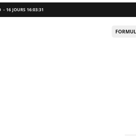
0
-
16
JOURS
16
:
03
:
30
FORMUL