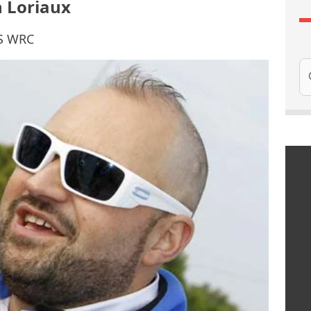
n Loriaux
RS WRC
Re