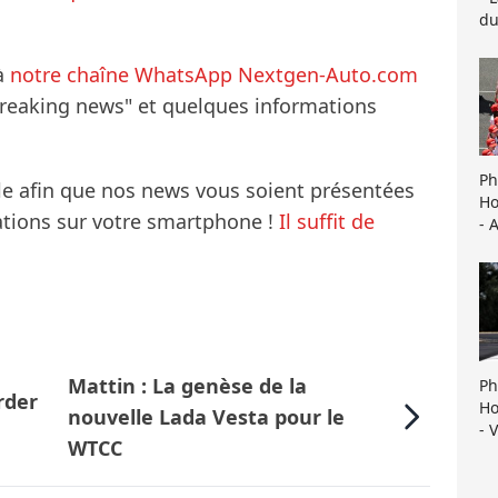
du
à
notre chaîne WhatsApp Nextgen-Auto.com
breaking news" et quelques informations
Ph
le afin que nos news vous soient présentées
Ho
mations sur votre smartphone !
Il suffit de
- 
Mattin : La genèse de la
Ph
rder
Ho
nouvelle Lada Vesta pour le
- 
WTCC