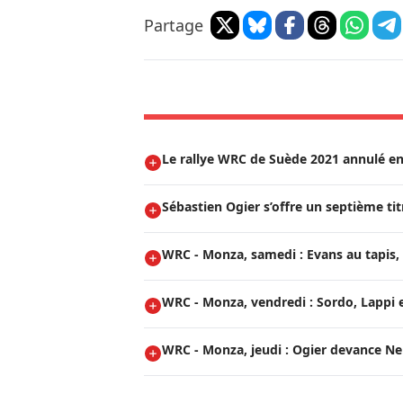
Partage
Le rallye WRC de Suède 2021 annulé en
Sébastien Ogier s’offre un septième t
WRC - Monza, samedi : Evans au tapis, 
WRC - Monza, vendredi : Sordo, Lappi e
WRC - Monza, jeudi : Ogier devance Neuv