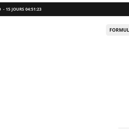
0
-
15
JOURS
04
:
51
:
22
FORMUL