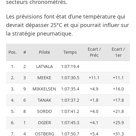
secteurs chronométrés.
Les prévisions font état d’une température qui
devrait dépasser 25°C et qui pourrait influer sur
la stratégie pneumatique.
Ecart /
Ecart /
Pos.
#
Pilote
Temps
Préc
1er
1.
2
LATVALA
1:07:19.4
2.
3
MEEKE
1:07:30.5
+11.1
+11.1
3.
9
MIKKELSEN
1:07:35.4
+4.9
+16.0
4.
6
TANAK
1:07:37.2
+1.8
+17.8
5.
8
SORDO
1:07:41.2
+4.0
+21.8
6.
1
OGIER
1:07:45.3
+4.1
+25.9
7.
4
OSTBERG
1:07:50.7
+5.4
+31.3