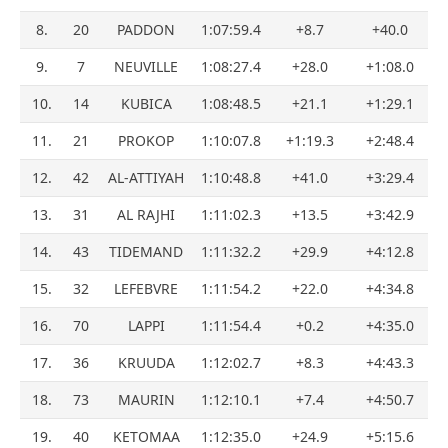
8.
20
PADDON
1:07:59.4
+8.7
+40.0
9.
7
NEUVILLE
1:08:27.4
+28.0
+1:08.0
10.
14
KUBICA
1:08:48.5
+21.1
+1:29.1
11.
21
PROKOP
1:10:07.8
+1:19.3
+2:48.4
12.
42
AL-ATTIYAH
1:10:48.8
+41.0
+3:29.4
13.
31
AL RAJHI
1:11:02.3
+13.5
+3:42.9
14.
43
TIDEMAND
1:11:32.2
+29.9
+4:12.8
15.
32
LEFEBVRE
1:11:54.2
+22.0
+4:34.8
16.
70
LAPPI
1:11:54.4
+0.2
+4:35.0
17.
36
KRUUDA
1:12:02.7
+8.3
+4:43.3
18.
73
MAURIN
1:12:10.1
+7.4
+4:50.7
19.
40
KETOMAA
1:12:35.0
+24.9
+5:15.6