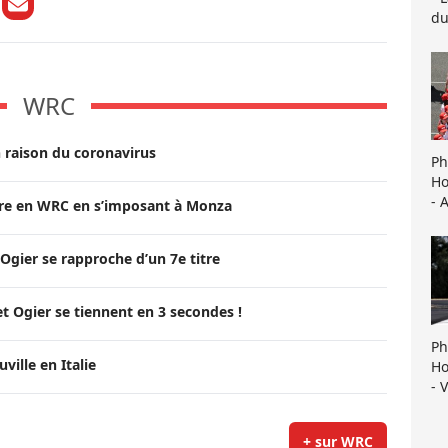
du
WRC
 raison du coronavirus
Ph
Ho
- 
itre en WRC en s’imposant à Monza
Ogier se rapproche d’un 7e titre
t Ogier se tiennent en 3 secondes !
Ph
ille en Italie
Ho
- 
+ sur WRC