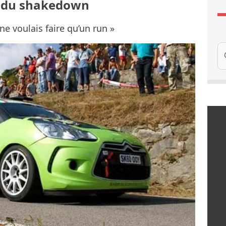
s du shakedown
e ne voulais faire qu’un run »
Re