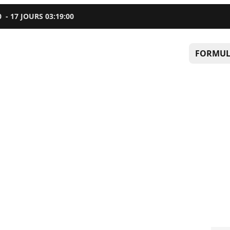
0
-
17
JOURS
03
:
18
:
59
FORMUL