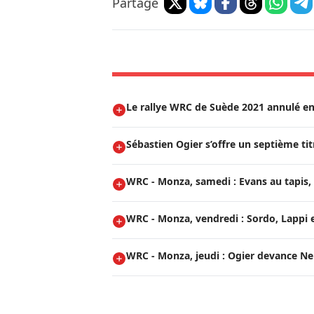
Partage
Le rallye WRC de Suède 2021 annulé en
Sébastien Ogier s’offre un septième t
WRC - Monza, samedi : Evans au tapis, 
WRC - Monza, vendredi : Sordo, Lappi e
WRC - Monza, jeudi : Ogier devance Neuv