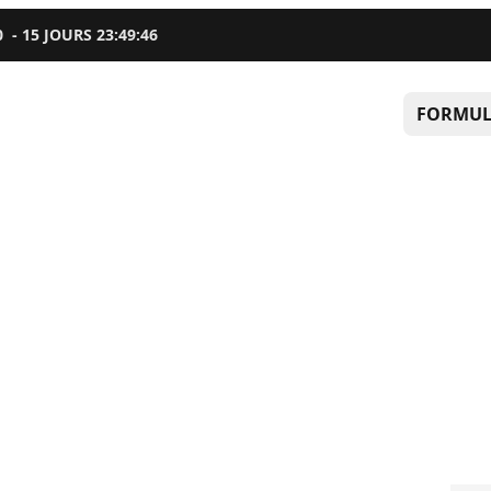
0
-
15
JOURS
23
:
49
:
45
FORMUL