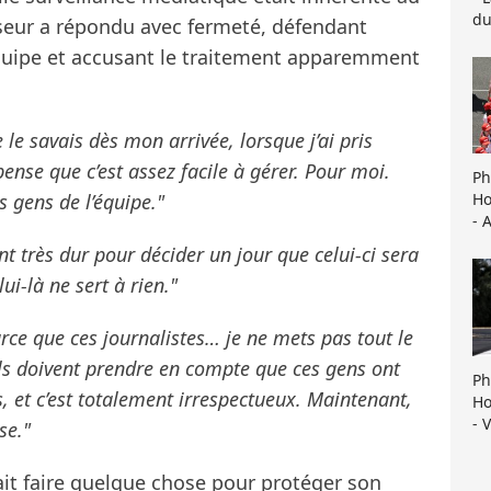
du
sseur a répondu avec fermeté, défendant
quipe et accusant le traitement apparemment
e le savais dès mon arrivée, lorsque j’ai pris
 pense que c’est assez facile à gérer. Pour moi.
Ph
Ho
s gens de l’équipe."
- 
 très dur pour décider un jour que celui-ci sera
ui-là ne sert à rien."
arce que ces journalistes… je ne mets pas tout le
s doivent prendre en compte que ces gens ont
Ph
 et c’est totalement irrespectueux. Maintenant,
Ho
- 
se."
ait faire quelque chose pour protéger son