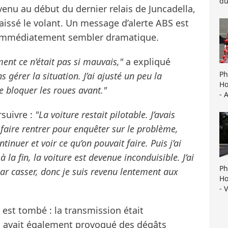
du
venu au début du dernier relais de Juncadella,
aissé le volant. Un message d’alerte ABS est
 immédiatement sembler dramatique.
ent ce n’était pas si mauvais,"
a expliqué
Ph
 gérer la situation. J’ai ajusté un peu la
Ho
e bloquer les roues avant."
- 
rsuivre :
"La voiture restait pilotable. J’avais
 faire rentrer pour enquêter sur le problème,
tinuer et voir ce qu’on pouvait faire. Puis j’ai
la fin, la voiture est devenue inconduisible. J’ai
Ph
par casser, donc je suis revenu lentement aux
Ho
- 
t est tombé : la transmission était
 avait également provoqué des dégâts