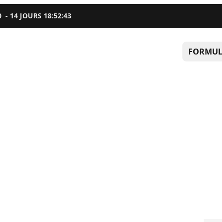
0
-
14
JOURS
18
:
52
:
42
FORMUL