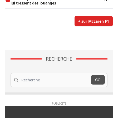
lui tressent des louanges
+ sur McLaren F1
RECHERCHE
Recherche
GO