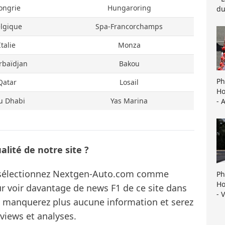
ongrie
Hungaroring
du
lgique
Spa-Francorchamps
Italie
Monza
rbaïdjan
Bakou
Ph
Qatar
Losail
Ho
u Dhabi
Yas Marina
- 
lité de notre site ?
s sélectionnez Nextgen-Auto.com comme
Ph
Ho
ur voir davantage de news F1 de ce site dans
- 
ne manquerez plus aucune information et serez
rviews et analyses.