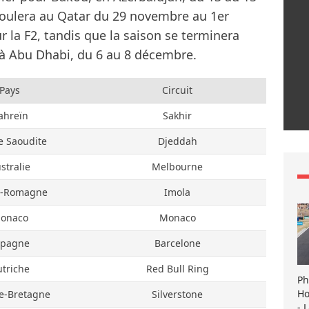
oulera au Qatar du 29 novembre au 1er
 la F2, tandis que la saison se terminera
, à Abu Dhabi, du 6 au 8 décembre.
Pays
Circuit
ahreïn
Sakhir
e Saoudite
Djeddah
stralie
Melbourne
e-Romagne
Imola
onaco
Monaco
spagne
Barcelone
triche
Red Bull Ring
Ph
Ho
e-Bretagne
Silverstone
- 