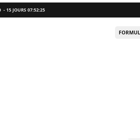
0
-
15
JOURS
07
:
52
:
24
FORMUL