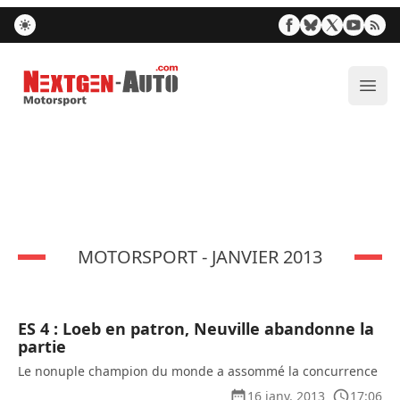
Nextgen-Auto.com
Ouvr
MOTORSPORT - JANVIER 2013
ES 4 : Loeb en patron, Neuville abandonne la
partie
Le nonuple champion du monde a assommé la concurrence
16 janv. 2013
17:06