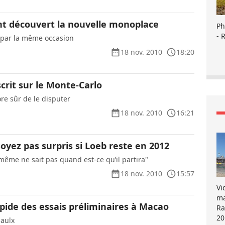
nt découvert la nouvelle monoplace
Ph
- 
i par la même occasion
18 nov. 2010
18:20
scrit sur le Monte-Carlo
re sûr de le disputer
18 nov. 2010
16:21
oyez pas surpris si Loeb reste en 2012
i-même ne sait pas quand est-ce qu’il partira"
18 nov. 2010
15:57
Vi
ma
apide des essais préliminaires à Macao
Ra
20
iaulx