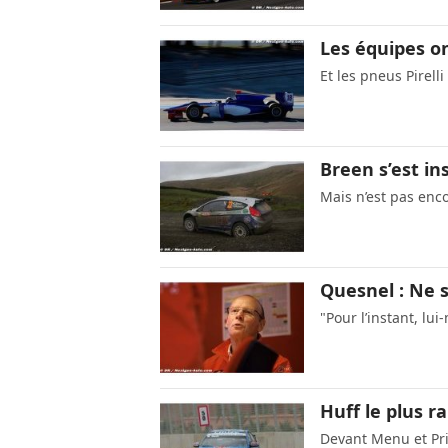
Les équipes o
Et les pneus Pirell
Breen s’est in
Mais n’est pas enco
Quesnel : Ne s
"Pour l’instant, lu
Huff le plus r
Devant Menu et Pr