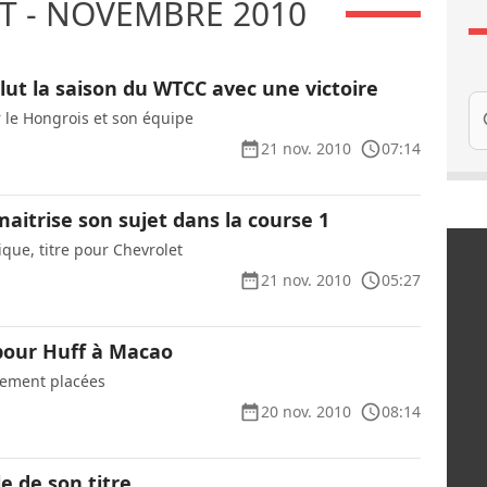
 - NOVEMBRE 2010
lut la saison du WTCC avec une victoire
Re
 le Hongrois et son équipe
21 nov. 2010
07:14
aitrise son sujet dans la course 1
ique, titre pour Chevrolet
21 nov. 2010
05:27
 pour Huff à Macao
lement placées
20 nov. 2010
08:14
e de son titre