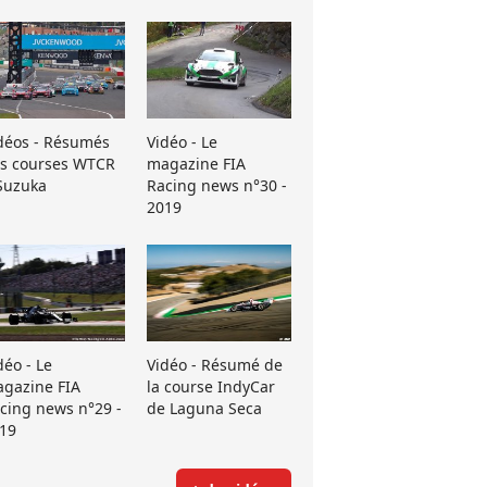
déos - Résumés
Vidéo - Le
s courses WTCR
magazine FIA
Suzuka
Racing news n°30 -
2019
déo - Le
Vidéo - Résumé de
gazine FIA
la course IndyCar
cing news n°29 -
de Laguna Seca
19