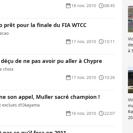
18 nov. 2010
08:45
 prêt pour la finale du FIA WTCC
Macao
Vi
17 nov. 2010
13:11
de
à 
 déçu de ne pas avoir pu aller à Chypre
le choix
17 nov. 2010
10:26
ne son appel, Muller sacré champion !
Vi
 exclues d’Okayama
ma
Ra
16 nov. 2010
22:07
20
t pas ce qu’il fera en 2011