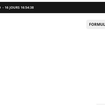
0
-
16
JOURS
16
:
54
:
37
FORMUL