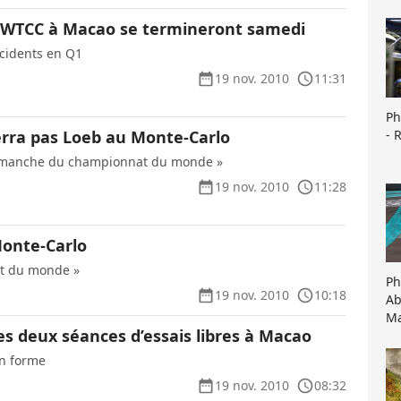
u WTCC à Macao se termineront samedi
cidents en Q1
19 nov. 2010
11:31
Ph
- 
erra pas Loeb au Monte-Carlo
e manche du championnat du monde »
19 nov. 2010
11:28
Monte-Carlo
at du monde »
Ph
19 nov. 2010
10:18
Ab
Ma
es deux séances d’essais libres à Macao
en forme
19 nov. 2010
08:32