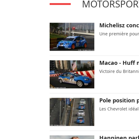
MOTORSPORT
Michelisz conc
Une première pour
Macao - Huff m
Victoire du Britann
Pole position
Les Chevrolet idéa
Hanninen parl