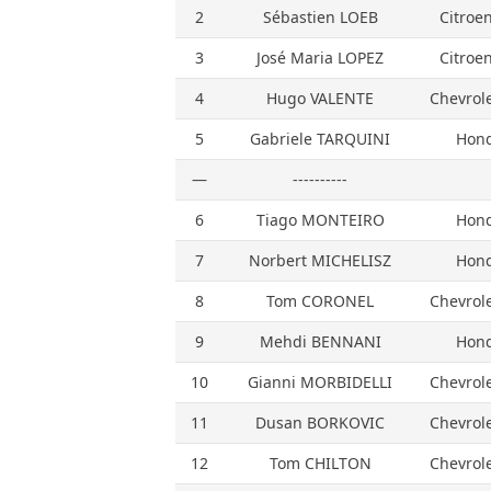
2
Sébastien LOEB
Citroe
3
José Maria LOPEZ
Citroe
4
Hugo VALENTE
Chevrol
5
Gabriele TARQUINI
Hond
—
----------
6
Tiago MONTEIRO
Hond
7
Norbert MICHELISZ
Hond
8
Tom CORONEL
Chevrol
9
Mehdi BENNANI
Hond
10
Gianni MORBIDELLI
Chevrol
11
Dusan BORKOVIC
Chevrol
12
Tom CHILTON
Chevrol