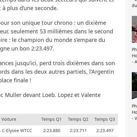
du
t à plus d’une seconde.
pour son unique tour chrono : un dixième
teur, seulement 53 millièmes dans le second
isoire : le champion du monde s’empare du
signe un bon 2:23.497.
Ph
Ho
- 
ances jusqu’ici, perd trois dixièmes dans son
rds dans les deux autres partiels, l’Argentin
lace finale !
c Muller devant Loeb. Lopez et Valente
Ph
Ho
- 
Voiture
Temps Q1
Temps Q2
Temps Q3
n C-Elysee WTCC
2:23.880
2:23.711
2:23.497