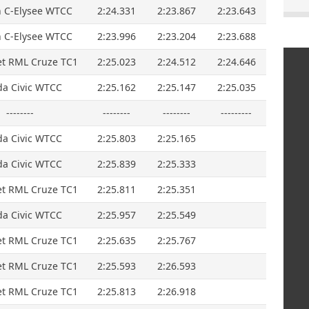
n C-Elysee WTCC
2:24.331
2:23.867
2:23.643
n C-Elysee WTCC
2:23.996
2:23.204
2:23.688
et RML Cruze TC1
2:25.023
2:24.512
2:24.646
a Civic WTCC
2:25.162
2:25.147
2:25.035
--------
--------
--------
---------
a Civic WTCC
2:25.803
2:25.165
a Civic WTCC
2:25.839
2:25.333
et RML Cruze TC1
2:25.811
2:25.351
a Civic WTCC
2:25.957
2:25.549
et RML Cruze TC1
2:25.635
2:25.767
et RML Cruze TC1
2:25.593
2:26.593
et RML Cruze TC1
2:25.813
2:26.918