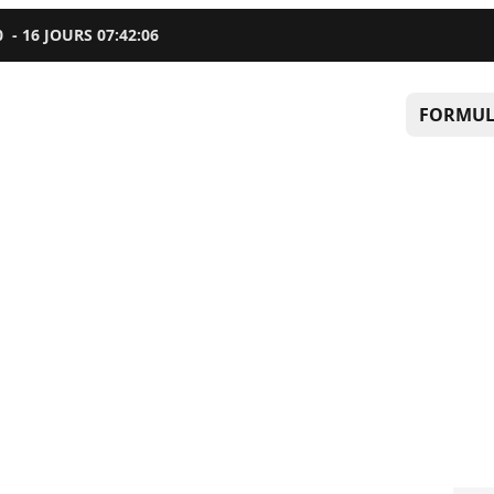
0
-
16
JOURS
07
:
42
:
05
FORMUL