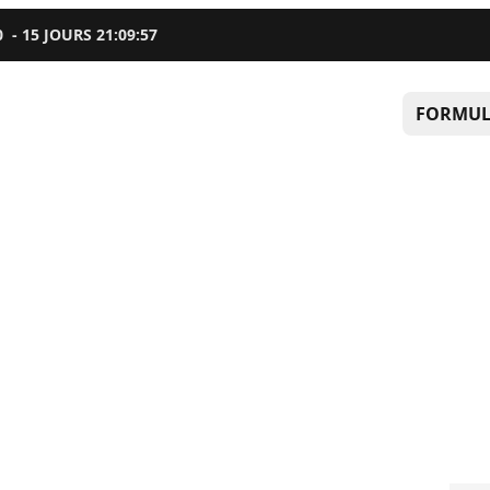
0
-
15
JOURS
21
:
09
:
56
FORMUL