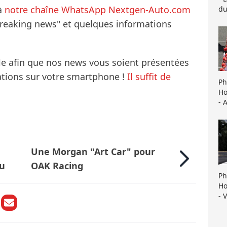
à
notre chaîne WhatsApp Nextgen-Auto.com
du
breaking news" et quelques informations
le afin que nos news vous soient présentées
mations sur votre smartphone !
Il suffit de
Ph
Ho
- 
Une Morgan "Art Car" pour
lu
OAK Racing
Ph
Ho
- 