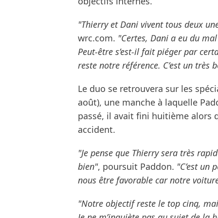
objectifs internes.
"Thierry et Dani vivent tous deux un
wrc.com.
"Certes, Dani a eu du mal
Peut-être s’est-il fait piéger par ce
reste notre référence. C’est un très b
Le duo se retrouvera sur les spécia
août), une manche à laquelle Paddo
passé, il avait fini huitième alor
accident.
"Je pense que Thierry sera très rapi
bien"
, poursuit Paddon.
"C’est un 
nous être favorable car notre voiture
"Notre objectif reste le top cinq, ma
Je ne m’inquiète pas au sujet de la hi