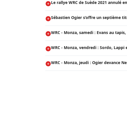
Le rallye WRC de Suède 2021 annulé en
Sébastien Ogier s’offre un septième t
WRC - Monza, samedi : Evans au tapis, 
WRC - Monza, vendredi : Sordo, Lappi e
WRC - Monza, jeudi : Ogier devance Neuv