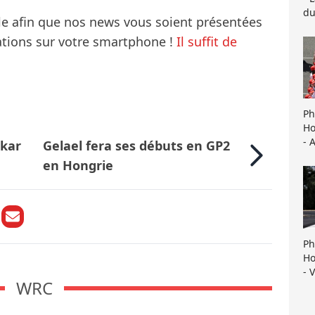
du
le afin que nos news vous soient présentées
mations sur votre smartphone !
Il suffit de
Ph
Ho
- 
akar
Gelael fera ses débuts en GP2
en Hongrie
Ph
Ho
- 
WRC