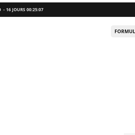
0
-
16
JOURS
00
:
25
:
06
FORMUL