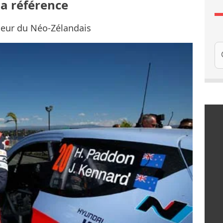
la référence
seur du Néo-Zélandais
Re