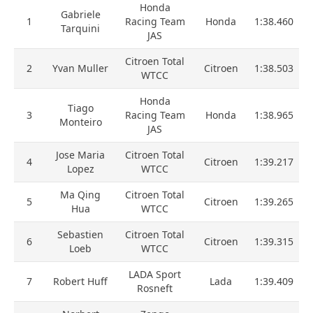
Honda
Gabriele
1
Racing Team
Honda
1:38.460
Tarquini
JAS
Citroen Total
2
Yvan Muller
Citroen
1:38.503
WTCC
Honda
Tiago
3
Racing Team
Honda
1:38.965
Monteiro
JAS
Jose Maria
Citroen Total
4
Citroen
1:39.217
Lopez
WTCC
Ma Qing
Citroen Total
5
Citroen
1:39.265
Hua
WTCC
Sebastien
Citroen Total
6
Citroen
1:39.315
Loeb
WTCC
LADA Sport
7
Robert Huff
Lada
1:39.409
Rosneft