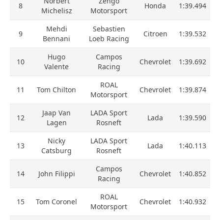
Norbert
Zengo
8
Honda
1:39.494
Michelisz
Motorsport
Mehdi
Sebastien
9
Citroen
1:39.532
Bennani
Loeb Racing
Hugo
Campos
10
Chevrolet
1:39.692
Valente
Racing
ROAL
11
Tom Chilton
Chevrolet
1:39.874
Motorsport
Jaap Van
LADA Sport
12
Lada
1:39.590
Lagen
Rosneft
Nicky
LADA Sport
13
Lada
1:40.113
Catsburg
Rosneft
Campos
14
John Filippi
Chevrolet
1:40.852
Racing
ROAL
15
Tom Coronel
Chevrolet
1:40.932
Motorsport