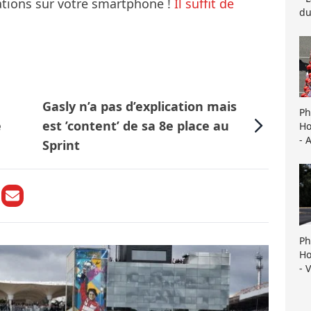
mations sur votre smartphone !
Il suffit de
du
Gasly n’a pas d’explication mais
Ph
e
est ’content’ de sa 8e place au
Ho
- 
Sprint
Ph
Ho
- 