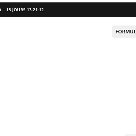
0
-
15
JOURS
13
:
21
:
11
FORMUL