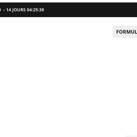
0
-
14
JOURS
04
:
25
:
38
FORMUL