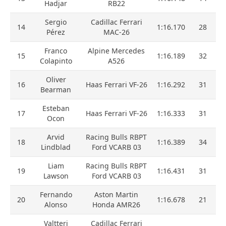
Hadjar
RB22
Sergio
Cadillac Ferrari
14
1:16.170
28
Pérez
MAC-26
Franco
Alpine Mercedes
15
1:16.189
32
Colapinto
A526
Oliver
16
Haas Ferrari VF-26
1:16.292
31
Bearman
Esteban
17
Haas Ferrari VF-26
1:16.333
31
Ocon
Arvid
Racing Bulls RBPT
18
1:16.389
34
Lindblad
Ford VCARB 03
Liam
Racing Bulls RBPT
19
1:16.431
31
Lawson
Ford VCARB 03
Fernando
Aston Martin
20
1:16.678
21
Alonso
Honda AMR26
Valtteri
Cadillac Ferrari