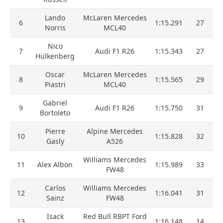
Lando
McLaren Mercedes
6
1:15.291
27
Norris
MCL40
Nico
7
Audi F1 R26
1:15.343
27
Hülkenberg
Oscar
McLaren Mercedes
8
1:15.565
29
Piastri
MCL40
Gabriel
9
Audi F1 R26
1:15.750
31
Bortoleto
Pierre
Alpine Mercedes
10
1:15.828
32
Gasly
A526
Williams Mercedes
11
Alex Albon
1:15.989
33
FW48
Carlos
Williams Mercedes
12
1:16.041
31
Sainz
FW48
Isack
Red Bull RBPT Ford
13
1:16.148
14