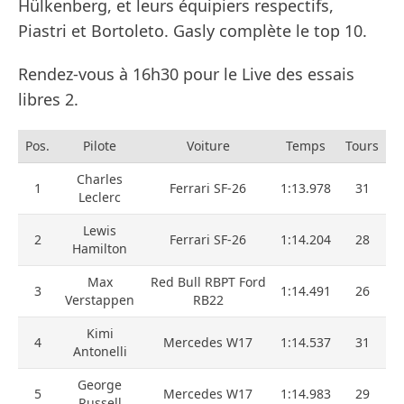
Hülkenberg, et leurs équipiers respectifs,
Piastri et Bortoleto. Gasly complète le top 10.
Rendez-vous à 16h30 pour le Live des essais
libres 2.
Pos.
Pilote
Voiture
Temps
Tours
Charles
1
Ferrari SF-26
1:13.978
31
Leclerc
Lewis
2
Ferrari SF-26
1:14.204
28
Hamilton
Max
Red Bull RBPT Ford
3
1:14.491
26
Verstappen
RB22
Kimi
4
Mercedes W17
1:14.537
31
Antonelli
George
5
Mercedes W17
1:14.983
29
Russell