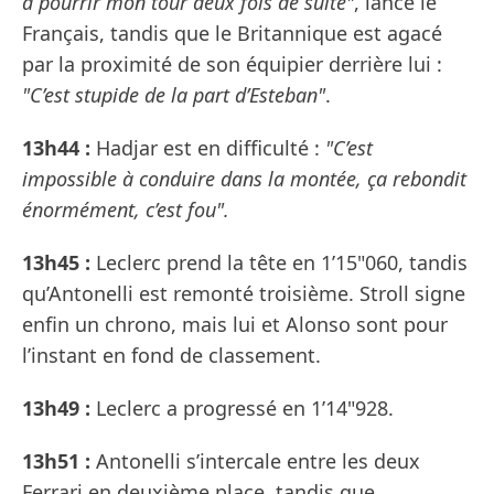
à pourrir mon tour deux fois de suite"
, lance le
Français, tandis que le Britannique est agacé
par la proximité de son équipier derrière lui :
"C’est stupide de la part d’Esteban"
.
13h44 :
Hadjar est en difficulté :
"C’est
impossible à conduire dans la montée, ça rebondit
énormément, c’est fou".
13h45 :
Leclerc prend la tête en 1’15"060, tandis
qu’Antonelli est remonté troisième. Stroll signe
enfin un chrono, mais lui et Alonso sont pour
l’instant en fond de classement.
13h49 :
Leclerc a progressé en 1’14"928.
13h51 :
Antonelli s’intercale entre les deux
Ferrari en deuxième place, tandis que