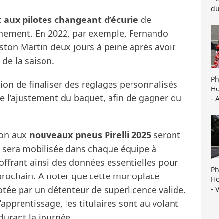
du
t
aux pilotes changeant d’écurie
de
onnement. En 2022, par exemple, Fernando
Aston Martin deux jours à peine après avoir
 de la saison.
Ph
ion de finaliser des réglages personnalisés
Ho
 l’ajustement du baquet, afin de gagner du
- 
ion aux
nouveaux pneus Pirelli 2025
seront
 sera mobilisée dans chaque équipe à
offrant ainsi des données essentielles pour
Ph
 prochain. A noter que cette monoplace
Ho
otée par un détenteur de superlicence valide.
- 
apprentissage, les titulaires sont au volant
 durant la journée.