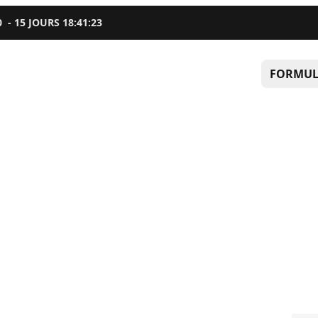
0
-
15
JOURS
18
:
41
:
22
FORMUL