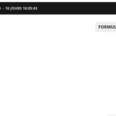
0
-
16
JOURS
16
:
05
:
43
FORMUL