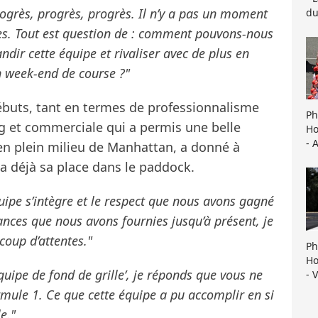
rogrès, progrès, progrès. Il n’y a pas un moment
du
oses. Tout est question de : comment pouvons-nous
ir cette équipe et rivaliser avec de plus en
un week-end de course ?"
ébuts, tant en termes de professionnalisme
Ph
g et commerciale qui a permis une belle
Ho
- 
n plein milieu de Manhattan, a donné à
 a déjà sa place dans le paddock.
quipe s’intègre et le respect que nous avons gagné
ces que nous avons fournies jusqu’à présent, je
oup d’attentes."
Ph
Ho
quipe de fond de grille’, je réponds que vous ne
- 
mule 1. Ce que cette équipe a pu accomplir en si
e."