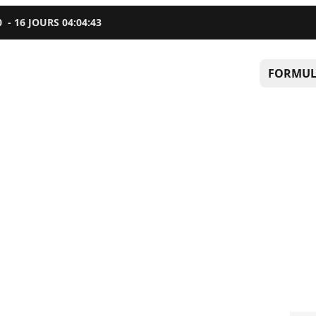
0
-
16
JOURS
04
:
04
:
42
FORMUL