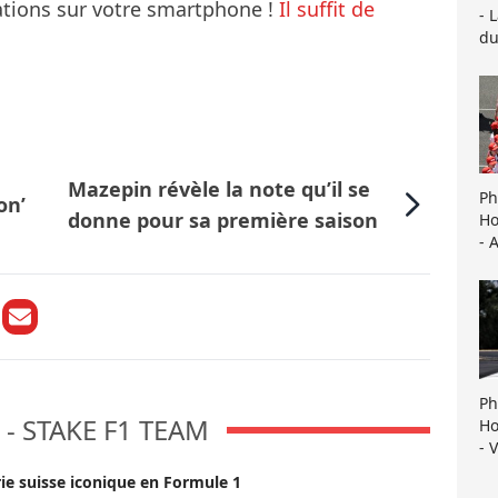
mations sur votre smartphone !
Il suffit de
- 
du
Mazepin révèle la note qu’il se
Ph
on’
donne pour sa première saison
Ho
- 
Ph
- STAKE F1 TEAM
Ho
- 
rie suisse iconique en Formule 1