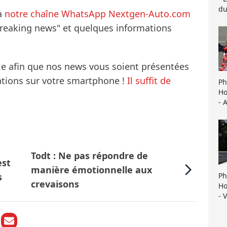
du
à
notre chaîne WhatsApp Nextgen-Auto.com
breaking news" et quelques informations
le afin que nos news vous soient présentées
mations sur votre smartphone !
Il suffit de
Ph
Ho
- 
Todt : Ne pas répondre de
est
manière émotionnelle aux
s
Ph
crevaisons
Ho
- 