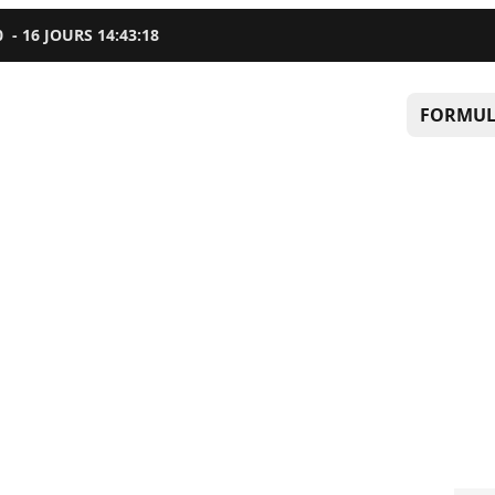
0
-
16
JOURS
14
:
43
:
17
FORMUL