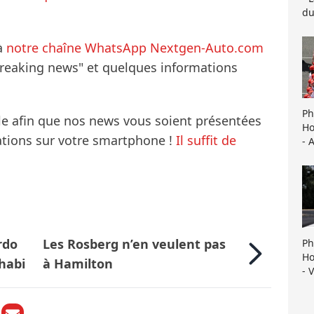
du
à
notre chaîne WhatsApp Nextgen-Auto.com
breaking news" et quelques informations
Ph
le afin que nos news vous soient présentées
Ho
mations sur votre smartphone !
Il suffit de
- 
rdo
Les Rosberg n’en veulent pas
Ph
Ho
habi
à Hamilton
- 