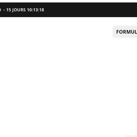
0
-
15
JOURS
10
:
13
:
17
FORMUL