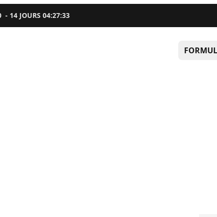
0
-
14
JOURS
04
:
27
:
32
FORMUL