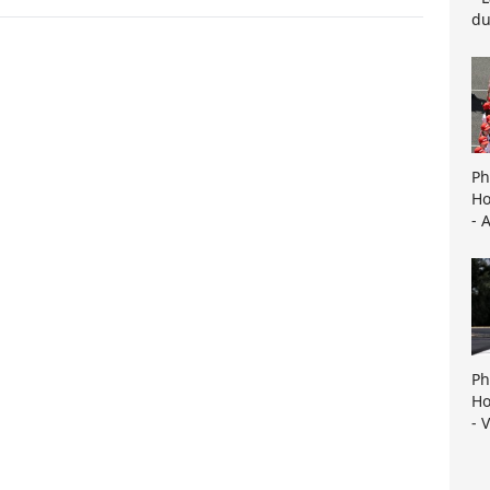
du
Ph
Ho
- 
Ph
Ho
- 