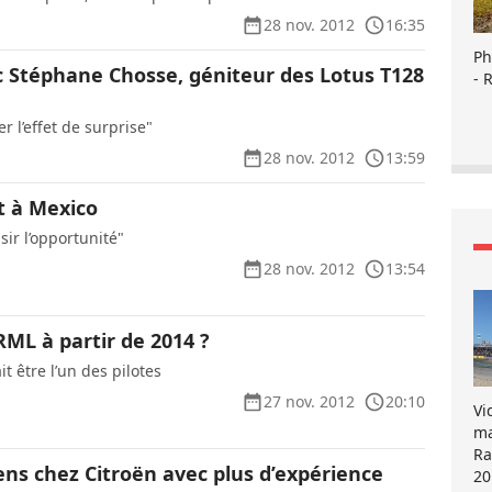
28 nov. 2012
16:35
Ph
c Stéphane Chosse, géniteur des Lotus T128
- 
r l’effet de surprise"
28 nov. 2012
13:59
t à Mexico
ir l’opportunité"
28 nov. 2012
13:54
ML à partir de 2014 ?
t être l’un des pilotes
27 nov. 2012
20:10
Vi
ma
Ra
iens chez Citroën avec plus d’expérience
20