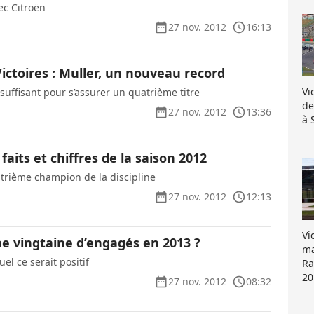
ec Citroën
27 nov. 2012
16:13
Victoires : Muller, un nouveau record
Vi
uffisant pour s’assurer un quatrième titre
de
27 nov. 2012
13:36
à 
faits et chiffres de la saison 2012
atrième champion de la discipline
27 nov. 2012
12:13
Vi
ne vingtaine d’engagés en 2013 ?
ma
el ce serait positif
Ra
20
27 nov. 2012
08:32