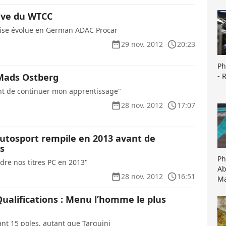
êve du WTCC
aise évolue en German ADAC Procar
29 nov. 2012
20:23
Ph
- 
Mads Ostberg
ant de continuer mon apprentissage"
28 nov. 2012
17:07
utosport rempile en 2013 avant de
s
Ph
dre nos titres PC en 2013"
Ab
28 nov. 2012
16:51
Ma
Qualifications : Menu l’homme le plus
nt 15 poles, autant que Tarquini