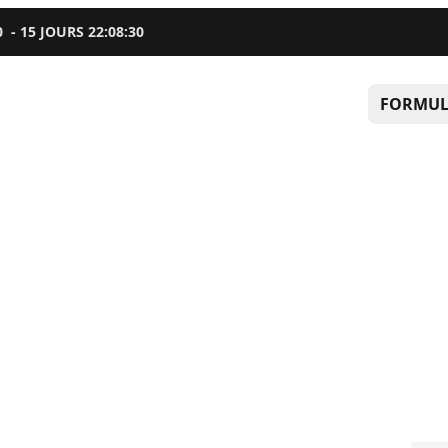
0
-
15
JOURS
22
:
08
:
29
FORMUL