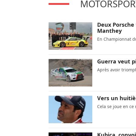
MOTORSPORT
Deux Porsche 
Manthey
En Championnat d
Guerra veut p
Après avoir triom
Vers un huitiè
Cela se joue en c
Kubica, convo