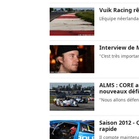
Vuik Racing r
L’équipe néerland
Interview de 
"C’est très import
ALMS : CORE a
nouveaux défi
"Nous allons défen
Saison 2012 - 
rapide
Il compte maintena