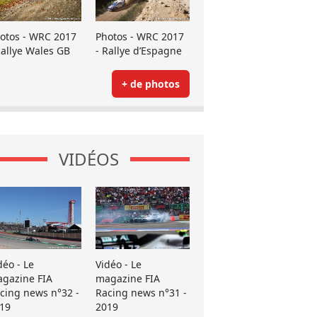
otos - WRC 2017
Photos - WRC 2017
Rallye Wales GB
- Rallye d’Espagne
+ de photos
VIDÉOS
déo - Le
Vidéo - Le
gazine FIA
magazine FIA
cing news n°32 -
Racing news n°31 -
19
2019