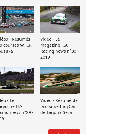
déos - Résumés
Vidéo - Le
s courses WTCR
magazine FIA
Suzuka
Racing news n°30 -
2019
déo - Le
Vidéo - Résumé de
gazine FIA
la course IndyCar
cing news n°29 -
de Laguna Seca
19