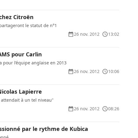
chez Citroën
partageront le statut de n°1
26 nov. 2012
13:02
AMS pour Carlin
ra pour l’équipe anglaise en 2013
26 nov. 2012
10:06
icolas Lapierre
attendait à un tel niveau"
26 nov. 2012
08:26
sionné par le rythme de Kubica
onné