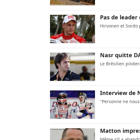
Pas de leader 
Hirvonen et Sordo 
Nasr quitte D
Le Brésilien pilote
Interview de N
"Personne ne nous 
Matton impres
Même s’il a aband