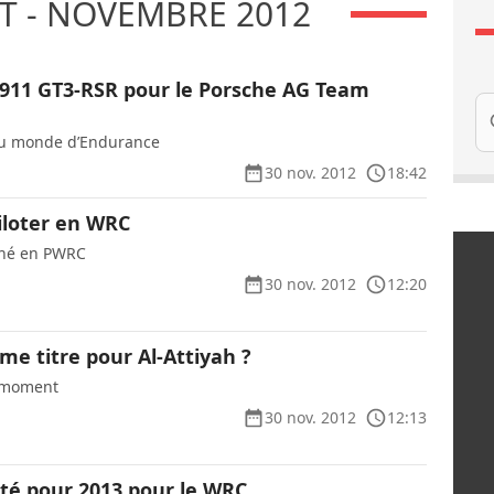
 - NOVEMBRE 2012
911 GT3-RSR pour le Porsche AG Team
Re
u monde d’Endurance
30 nov. 2012
18:42
iloter en WRC
phé en PWRC
30 nov. 2012
12:20
me titre pour Al-Attiyah ?
e moment
30 nov. 2012
12:13
ité pour 2013 pour le WRC