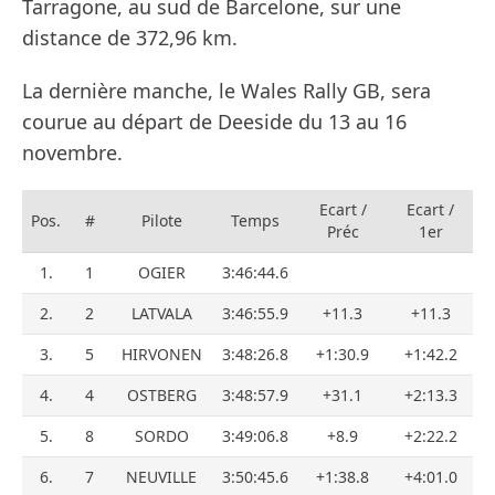
Tarragone, au sud de Barcelone, sur une
distance de 372,96 km.
La dernière manche, le Wales Rally GB, sera
courue au départ de Deeside du 13 au 16
novembre.
Ecart /
Ecart /
Pos.
#
Pilote
Temps
Préc
1er
1.
1
OGIER
3:46:44.6
2.
2
LATVALA
3:46:55.9
+11.3
+11.3
3.
5
HIRVONEN
3:48:26.8
+1:30.9
+1:42.2
4.
4
OSTBERG
3:48:57.9
+31.1
+2:13.3
5.
8
SORDO
3:49:06.8
+8.9
+2:22.2
6.
7
NEUVILLE
3:50:45.6
+1:38.8
+4:01.0