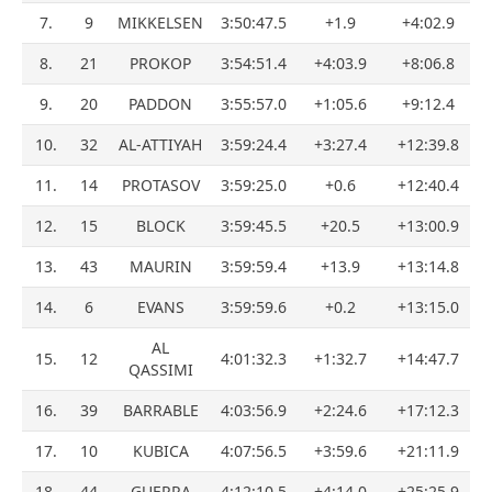
7.
9
MIKKELSEN
3:50:47.5
+1.9
+4:02.9
8.
21
PROKOP
3:54:51.4
+4:03.9
+8:06.8
9.
20
PADDON
3:55:57.0
+1:05.6
+9:12.4
10.
32
AL-ATTIYAH
3:59:24.4
+3:27.4
+12:39.8
11.
14
PROTASOV
3:59:25.0
+0.6
+12:40.4
12.
15
BLOCK
3:59:45.5
+20.5
+13:00.9
13.
43
MAURIN
3:59:59.4
+13.9
+13:14.8
14.
6
EVANS
3:59:59.6
+0.2
+13:15.0
AL
15.
12
4:01:32.3
+1:32.7
+14:47.7
QASSIMI
16.
39
BARRABLE
4:03:56.9
+2:24.6
+17:12.3
17.
10
KUBICA
4:07:56.5
+3:59.6
+21:11.9
18.
44
GUERRA
4:12:10.5
+4:14.0
+25:25.9