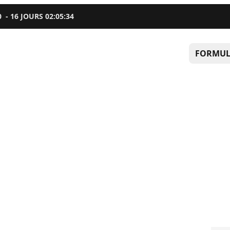
0
-
16
JOURS
02
:
05
:
33
FORMUL