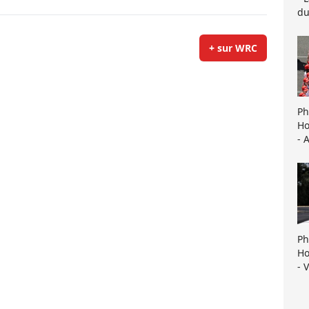
du
+ sur WRC
Ph
Ho
- 
Ph
Ho
- 