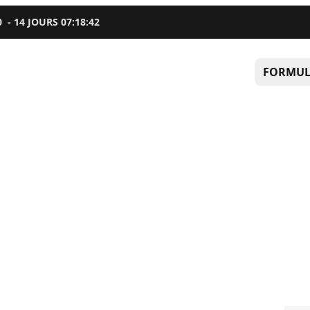
0
-
14
JOURS
07
:
18
:
41
FORMUL