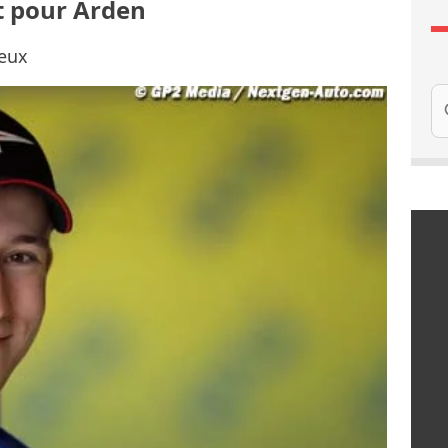
t pour Arden
 eux
Re