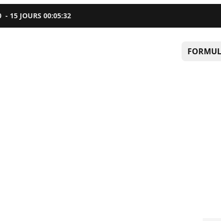
0
-
15
JOURS
00
:
05
:
31
FORMUL