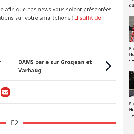
du
le afin que nos news vous soient présentées
mations sur votre smartphone !
Il suffit de
Ph
Ho
- 
r
DAMS parie sur Grosjean et
Varhaug
Ph
Ho
- 
F2