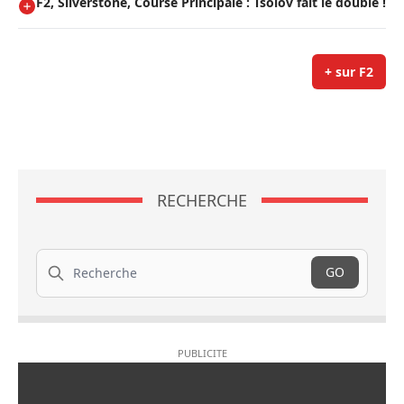
F2, Silverstone, Course Principale : Tsolov fait le doublé !
+ sur F2
RECHERCHE
Recherche
GO