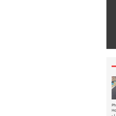
Ph
Ho
- 