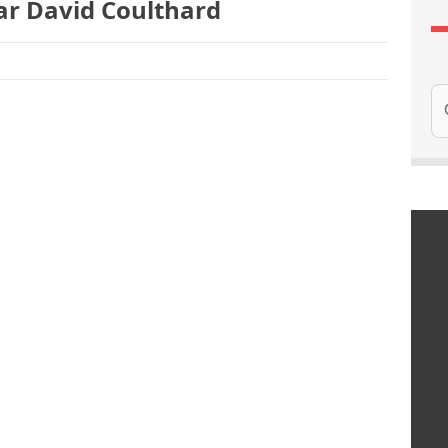
par David Coulthard
Re