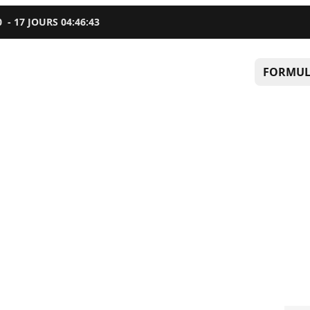
0
-
17
JOURS
04
:
46
:
42
FORMUL