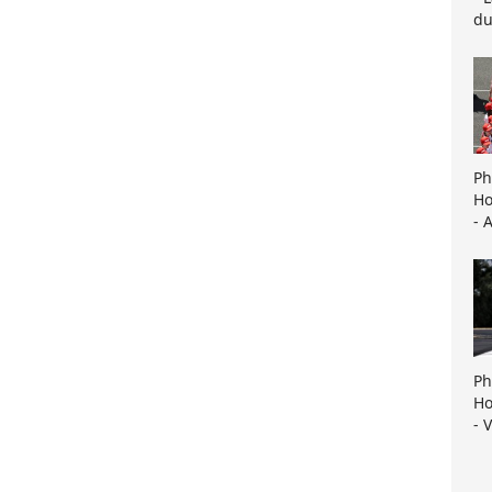
du
Ph
Ho
- 
Ph
Ho
- 