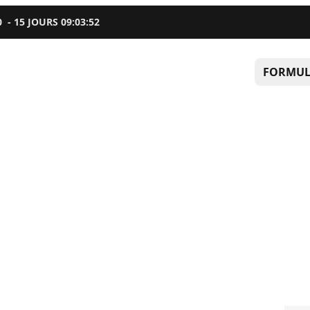
0
-
15
JOURS
09
:
03
:
51
FORMUL