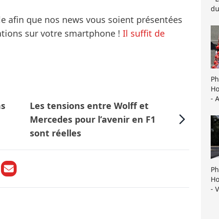
du
le afin que nos news vous soient présentées
mations sur votre smartphone !
Il suffit de
Ph
Ho
- 
ns
Les tensions entre Wolff et
Mercedes pour l’avenir en F1
sont réelles
Ph
Ho
- 