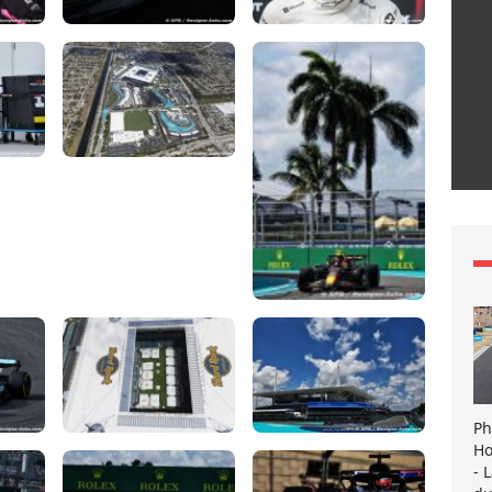
Ph
Ho
- 