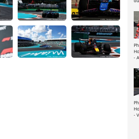
du
Ph
Ho
- 
Ph
Ho
- 