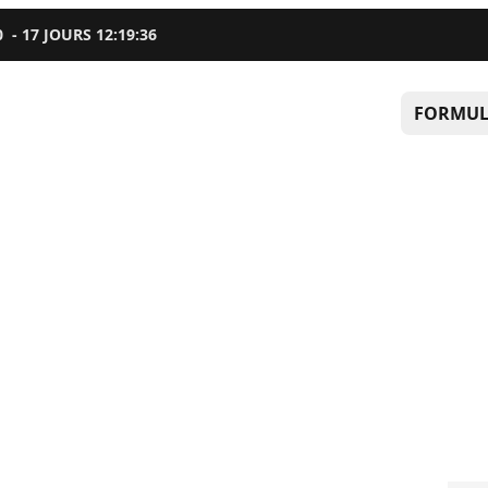
0
-
17
JOURS
12
:
19
:
34
FORMUL