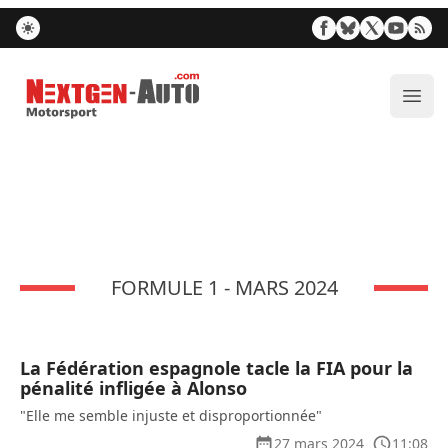
Nextgen-Auto.com
Ouvr
FORMULE 1 - MARS 2024
La Fédération espagnole tacle la FIA pour la
pénalité infligée à Alonso
"Elle me semble injuste et disproportionnée"
27 mars 2024
11:08