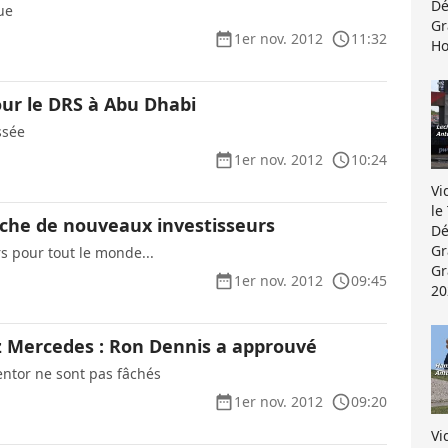
Dé
ue
Gr
1er nov. 2012
11:32
Ho
ur le DRS à Abu Dhabi
ssée
1er nov. 2012
10:24
Vi
le
che de nouveaux investisseurs
Dé
Gr
s pour tout le monde...
Gr
1er nov. 2012
09:45
20
 Mercedes : Ron Dennis a approuvé
ntor ne sont pas fâchés
1er nov. 2012
09:20
Vi