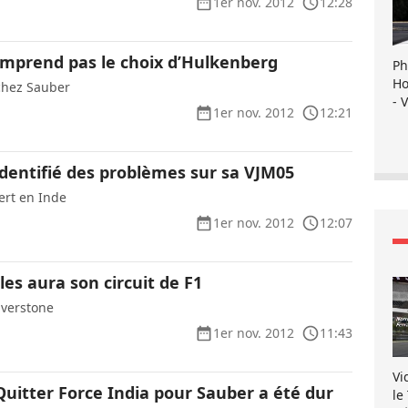
1er nov. 2012
12:28
omprend pas le choix d’Hulkenberg
Ph
Ho
 chez Sauber
- 
1er nov. 2012
12:21
identifié des problèmes sur sa VJM05
ert en Inde
1er nov. 2012
12:07
les aura son circuit de F1
lverstone
1er nov. 2012
11:43
Vi
Quitter Force India pour Sauber a été dur
le