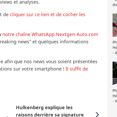
rviews et analyses.
du
it de
cliquer sur ce lien et de cocher les
à
notre chaîne WhatsApp Nextgen-Auto.com
breaking news" et quelques informations
Ph
Ho
- 
le afin que nos news vous soient présentées
mations sur votre smartphone !
Il suffit de
Ph
Ho
- 
Hulkenberg explique les
raisons derrière sa signature