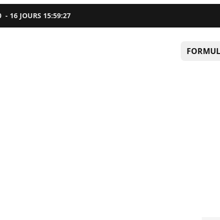
0
-
16
JOURS
15
:
59
:
26
FORMUL