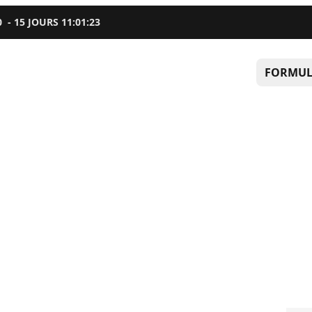
0
-
15
JOURS
11
:
01
:
22
FORMUL