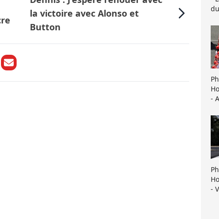
du
la victoire avec Alonso et
cre
Button
Ph
Ho
- 
Ph
Ho
- 