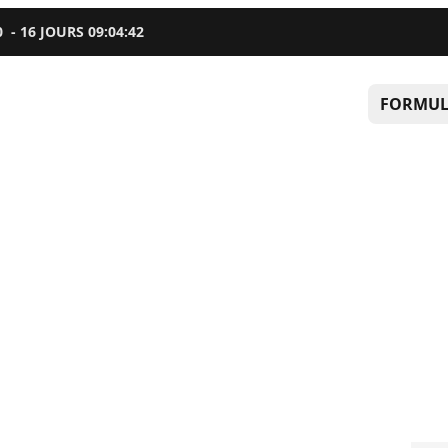
0
-
16
JOURS
09
:
04
:
40
FORMUL