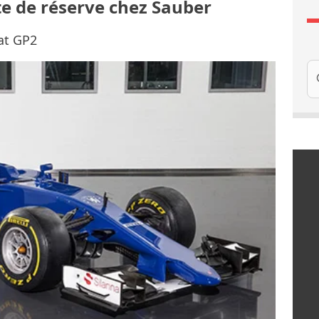
ote de réserve chez Sauber
at GP2
Re