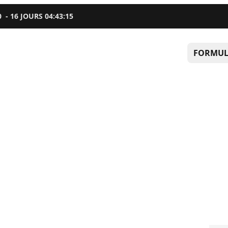
0
-
16
JOURS
04
:
43
:
15
FORMUL