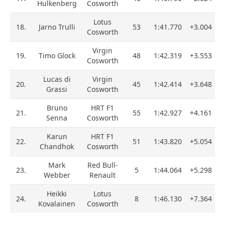
Hulkenberg
Cosworth
Lotus
18.
Jarno Trulli
53
1:41.770
+3.004
Cosworth
Virgin
19.
Timo Glock
48
1:42.319
+3.553
Cosworth
Lucas di
Virgin
20.
45
1:42.414
+3.648
Grassi
Cosworth
Bruno
HRT F1
21.
55
1:42.927
+4.161
Senna
Cosworth
Karun
HRT F1
22.
51
1:43.820
+5.054
Chandhok
Cosworth
Mark
Red Bull-
23.
5
1:44.064
+5.298
Webber
Renault
Heikki
Lotus
24.
8
1:46.130
+7.364
Kovalainen
Cosworth