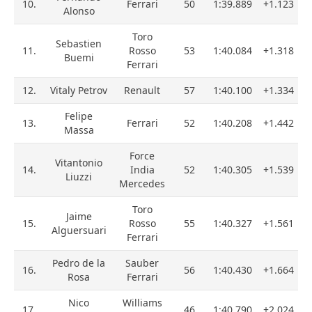
10.
Ferrari
50
1:39.889
+1.123
Alonso
Toro
Sebastien
11.
Rosso
53
1:40.084
+1.318
Buemi
Ferrari
12.
Vitaly Petrov
Renault
57
1:40.100
+1.334
Felipe
13.
Ferrari
52
1:40.208
+1.442
Massa
Force
Vitantonio
14.
India
52
1:40.305
+1.539
Liuzzi
Mercedes
Toro
Jaime
15.
Rosso
55
1:40.327
+1.561
Alguersuari
Ferrari
Pedro de la
Sauber
16.
56
1:40.430
+1.664
Rosa
Ferrari
Nico
Williams
17.
46
1:40.790
+2.024