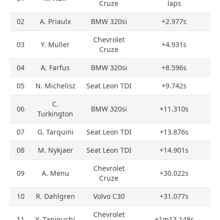
Cruze
laps
02
A. Priaulx
BMW 320si
+2.977s
Chevrolet
03
Y. Muller
+4.931s
Cruze
04
A. Farfus
BMW 320si
+8.596s
05
N. Michelisz
Seat Leon TDI
+9.742s
C.
06
BMW 320si
+11.310s
Turkington
07
G. Tarquini
Seat Leon TDI
+13.876s
08
M. Nykjaer
Seat Leon TDI
+14.901s
Chevrolet
09
A. Menu
+30.022s
Cruze
10
R. Dahlgren
Volvo C30
+31.077s
Chevrolet
11
Y. Taniguchi
+1m13.148s