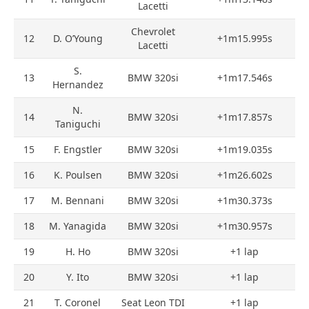
Lacetti
Chevrolet
12
D. O’Young
+1m15.995s
Lacetti
S.
13
BMW 320si
+1m17.546s
Hernandez
N.
14
BMW 320si
+1m17.857s
Taniguchi
15
F. Engstler
BMW 320si
+1m19.035s
16
K. Poulsen
BMW 320si
+1m26.602s
17
M. Bennani
BMW 320si
+1m30.373s
18
M. Yanagida
BMW 320si
+1m30.957s
19
H. Ho
BMW 320si
+1 lap
20
Y. Ito
BMW 320si
+1 lap
21
T. Coronel
Seat Leon TDI
+1 lap