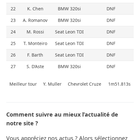
22
K. Chen
BMW 320si
DNF
23
A. Romanov
BMW 320si
DNF
24
M. Rossi
Seat Leon TDI
DNF
25
T. Monteiro
Seat Leon TDI
DNF
26
F. Barth
Seat Leon TDI
DNF
27
S. D’Aste
BMW 320si
DNF
Meilleur tour
Y. Muller
Chevrolet Cruze
1m51.813s
Comment suivre au mieux l’actualité de
notre site ?
Vous appréciez nos actus ? Alors sélectionnez