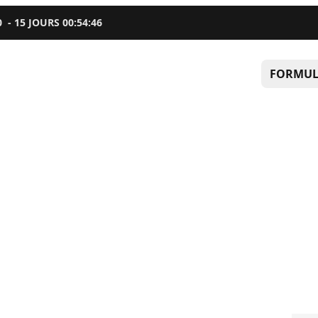
0
-
15
JOURS
00
:
54
:
44
FORMUL