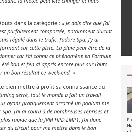
ndant, la météo peut vite changer et nous
buts dans la catégorie :
« Je dois dire que j’ai
s’est parfaitement comportée, notamment durant
uis régalé dans le trafic. J’adore Spa. J’y ai
formant sur cette piste. La pluie peut être de la
t donner car j’ai connu ce phénomène en Formule
été bon et j’en ai appris encore plus sur l’auto.
r un bon résultat ce week-end. »
e bien mettre à profit sa connaissance du
iming serré, tout le monde a fait un travail
 nous ayons pratiquement arraché un podium me
Spa. J’ai ai couru à de nombreuses reprises et
 plus rapide que la JRM HPD LMP1. J’ai donc
Ph
Ho
nces du circuit pour me mettre dans le bon
- 