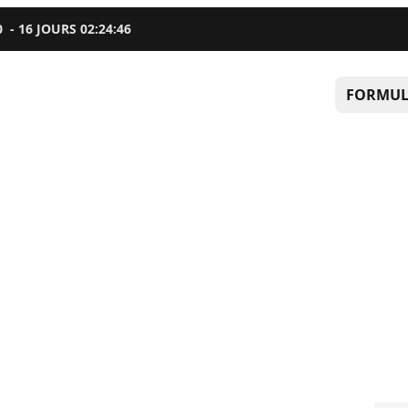
0
-
16
JOURS
02
:
24
:
45
FORMUL