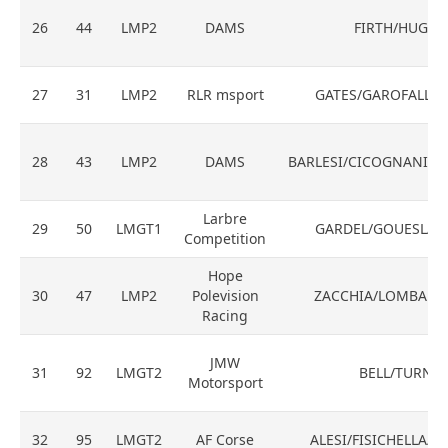
26
44
LMP2
DAMS
FIRTH/HUGHE
27
31
LMP2
RLR msport
GATES/GAROFALL/PH
28
43
LMP2
DAMS
BARLESI/CICOGNANI/
Larbre
29
50
LMGT1
GARDEL/GOUESLAR
Competition
Hope
30
47
LMP2
Polevision
ZACCHIA/LOMBAR
Racing
JMW
31
92
LMGT2
BELL/TURNE
Motorsport
32
95
LMGT2
AF Corse
ALESI/FISICHELLA/V