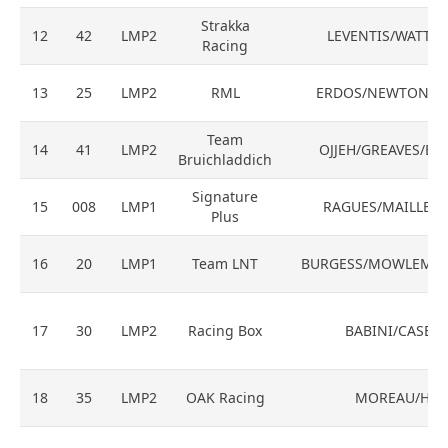
Strakka
12
42
LMP2
LEVENTIS/WATTS
Racing
13
25
LMP2
RML
ERDOS/NEWTON/CO
Team
14
41
LMP2
OJJEH/GREAVES/EB
Bruichladdich
Signature
15
008
LMP1
RAGUES/MAILLEUX
Plus
16
20
LMP1
Team LNT
BURGESS/MOWLEM/
17
30
LMP2
Racing Box
BABINI/CASE/L
18
35
LMP2
OAK Racing
MOREAU/HEI