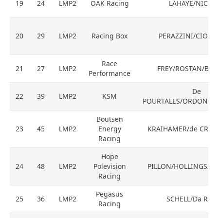
19
24
LMP2
OAK Racing
LAHAYE/NICOL
20
29
LMP2
Racing Box
PERAZZINI/CIOCI/
Race
21
27
LMP2
FREY/ROSTAN/BR
Performance
De
22
39
LMP2
KSM
POURTALES/ORDONEZ
Boutsen
23
45
LMP2
Energy
KRAIHAMER/de CREM
Racing
Hope
24
48
LMP2
Polevision
PILLON/HOLLINGS/V
Racing
Pegasus
25
36
LMP2
SCHELL/Da RO
Racing