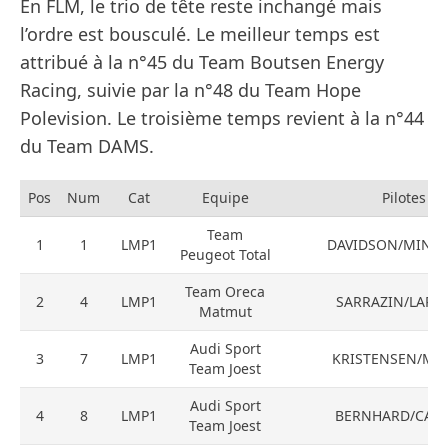
En FLM, le trio de tête reste inchangé mais
l’ordre est bousculé. Le meilleur temps est
attribué à la n°45 du Team Boutsen Energy
Racing, suivie par la n°48 du Team Hope
Polevision. Le troisième temps revient à la n°44
du Team DAMS.
Pos
Num
Cat
Equipe
Pilotes
Team
1
1
LMP1
DAVIDSON/MINAS
Peugeot Total
Team Oreca
2
4
LMP1
SARRAZIN/LAPIE
Matmut
Audi Sport
3
7
LMP1
KRISTENSEN/Mc
Team Joest
Audi Sport
4
8
LMP1
BERNHARD/CAPE
Team Joest