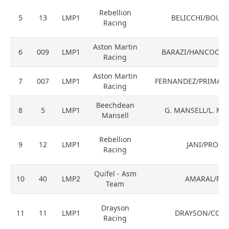
Rebellion
5
13
LMP1
BELICCHI/BOUL
Racing
Aston Martin
6
009
LMP1
BARAZI/HANCOCK/
Racing
Aston Martin
7
007
LMP1
FERNANDEZ/PRIMAT/
Racing
Beechdean
8
5
LMP1
G. MANSELL/L. MA
Mansell
Rebellion
9
12
LMP1
JANI/PROST
Racing
Quifel - Asm
10
40
LMP2
AMARAL/PLA
Team
Drayson
11
11
LMP1
DRAYSON/COC
Racing