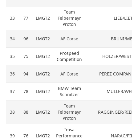
Team
33
77
LMGT2
Felbermayr
LIEB/LIETZ
Proton
34
96
LMGT2
AF Corse
BRUNI/MELO
Prospeed
35
75
LMGT2
HOLZER/WESTB
Competition
36
94
LMGT2
AF Corse
PEREZ COMPANC/
BMW Team
37
78
LMGT2
MULLER/WERN
Schnitzer
Team
38
88
LMGT2
Felbermayr
RAGGINGER/RIED/
Proton
Imsa
39
76
LMGT2
Performance
NARAC/PILET