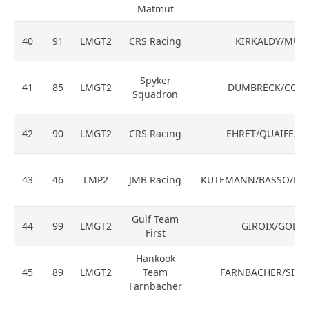
Matmut
40
91
LMGT2
CRS Racing
KIRKALDY/MUL
Spyker
41
85
LMGT2
DUMBRECK/COR
Squadron
42
90
LMGT2
CRS Racing
EHRET/QUAIFE/KA
43
46
LMP2
JMB Racing
KUTEMANN/BASSO/HA
Gulf Team
44
99
LMGT2
GIROIX/GOET
First
Hankook
45
89
LMGT2
Team
FARNBACHER/SIM
Farnbacher