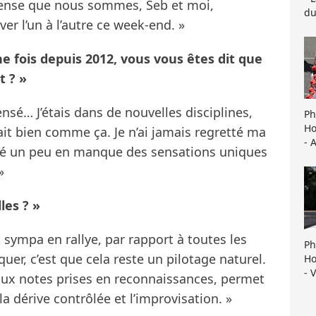
 pense que nous sommes, Seb et moi,
du
ver l’un à l’autre ce week-end. »
ne fois depuis 2012, vous vous êtes dit que
t ? »
ensé… J’étais dans de nouvelles disciplines,
Ph
Ho
lait bien comme ça. Je n’ai jamais regretté ma
- 
s été un peu en manque des sensations uniques
»
les ? »
 sympa en rallye, par rapport à toutes les
Ph
iquer, c’est que cela reste un pilotage naturel.
Ho
- 
e aux notes prises en reconnaissances, permet
la dérive contrôlée et l’improvisation. »