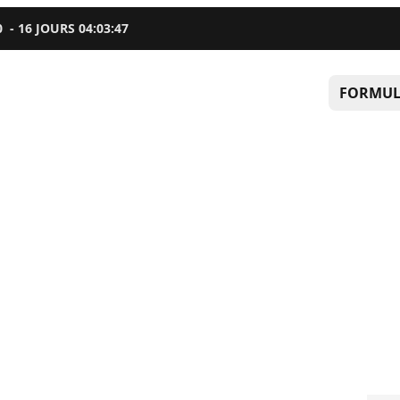
0
-
16
JOURS
04
:
03
:
47
FORMUL