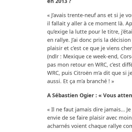
en 2013 ?
« J’avais trente-neuf ans et si je v
il fallait y aller à ce moment là. A
qu’exige la lutte pour le titre, j’é
en rallye. J’ai donc pris la décisio
plaisir et c’est ce que je viens che
(ndlr : Mexique ce week-end, Corse
pas mon retour en WRC, c’est différ
WRC, puis Citroën m’a dit que si je 
aussi. Et ça m’a branché ! »
A Sébastien Ogier : « Vous attend
« Il ne faut jamais dire jamais… J
envie de se faire plaisir avec mo
acharnés voient chaque rallye co