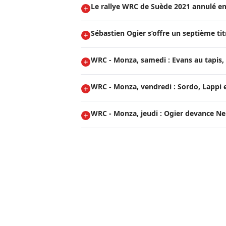
Le rallye WRC de Suède 2021 annulé en
Sébastien Ogier s’offre un septième t
WRC - Monza, samedi : Evans au tapis, 
WRC - Monza, vendredi : Sordo, Lappi e
WRC - Monza, jeudi : Ogier devance Neuv