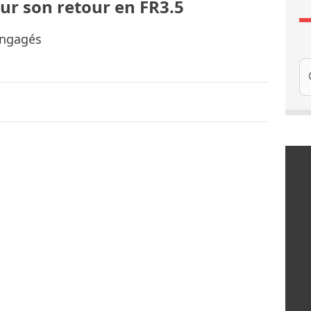
our son retour en FR3.5
engagés
Re