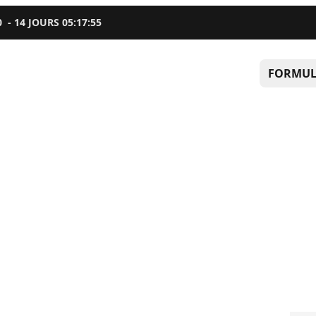
0
-
14
JOURS
05
:
17
:
54
FORMUL