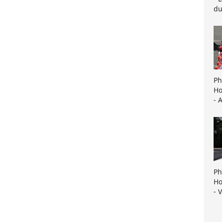
du
Ph
Ho
- 
Ph
Ho
- 