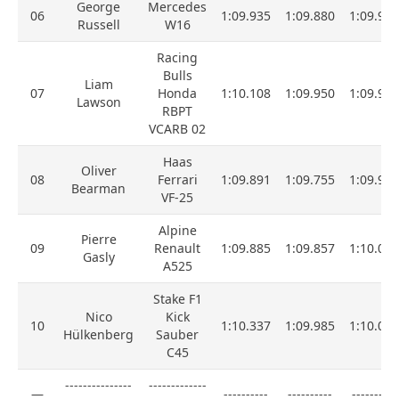
George
Mercedes
06
1:09.935
1:09.880
1:09.942
Russell
W16
Racing
Bulls
Liam
07
Honda
1:10.108
1:09.950
1:09.962
Lawson
RBPT
VCARB 02
Haas
Oliver
08
Ferrari
1:09.891
1:09.755
1:09.977
Bearman
VF-25
Alpine
Pierre
09
Renault
1:09.885
1:09.857
1:10.002
Gasly
A525
Stake F1
Nico
Kick
10
1:10.337
1:09.985
1:10.037
Hülkenberg
Sauber
C45
---------------
-------------
—
----------
----------
----------