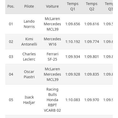
Temps
Temps
Temps
Pos.
Pilote
Voiture
Q1
Q2
Q3
McLaren
Lando
01
Mercedes
1:09.656
1:09.616
1:09.511
Norris
MCL39
Kimi
Mercedes
02
1:10.192
1:09.774
1:09.685
Antonelli
W16
Charles
Ferrari
03
1:09.934
1:09.801
1:09.805
Leclerc
SF-25
McLaren
Oscar
04
Mercedes
1:09.928
1:09.835
1:09.886
Piastri
MCL39
Racing
Bulls
Isack
05
Honda
1:10.083
1:09.970
1:09.931
Hadjar
RBPT
VCARB 02