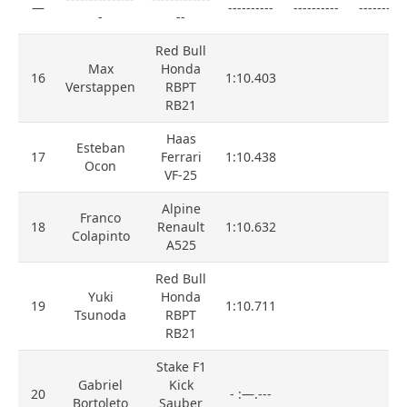
—
----------
----------
----------
-
--
Red Bull
Max
Honda
16
1:10.403
Verstappen
RBPT
RB21
Haas
Esteban
17
Ferrari
1:10.438
Ocon
VF-25
Alpine
Franco
18
Renault
1:10.632
Colapinto
A525
Red Bull
Yuki
Honda
19
1:10.711
Tsunoda
RBPT
RB21
Stake F1
Gabriel
Kick
20
- :—.---
Bortoleto
Sauber