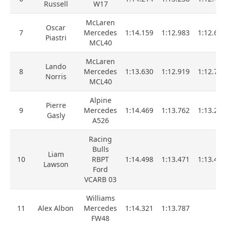
Russell
W17
McLaren
Oscar
7
Mercedes
1:14.159
1:12.983
1:12.624
Piastri
MCL40
McLaren
Lando
8
Mercedes
1:13.630
1:12.919
1:12.765
Norris
MCL40
Alpine
Pierre
9
Mercedes
1:14.469
1:13.762
1:13.226
Gasly
A526
Racing
Bulls
Liam
10
RBPT
1:14.498
1:13.471
1:13.412
Lawson
Ford
VCARB 03
Williams
11
Alex Albon
Mercedes
1:14.321
1:13.787
FW48