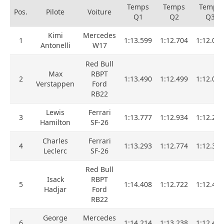
Temps
Temps
Temps
Pos.
Pilote
Voiture
Q1
Q2
Q3
Kimi
Mercedes
1
1:13.599
1:12.704
1:12.051
Antonelli
W17
Red Bull
Max
RBPT
2
1:13.490
1:12.499
1:12.094
Verstappen
Ford
RB22
Lewis
Ferrari
3
1:13.777
1:12.934
1:12.279
Hamilton
SF-26
Charles
Ferrari
4
1:13.293
1:12.774
1:12.351
Leclerc
SF-26
Red Bull
Isack
RBPT
5
1:14.408
1:12.722
1:12.434
Hadjar
Ford
RB22
George
Mercedes
6
1:14.214
1:13.238
1:12.445