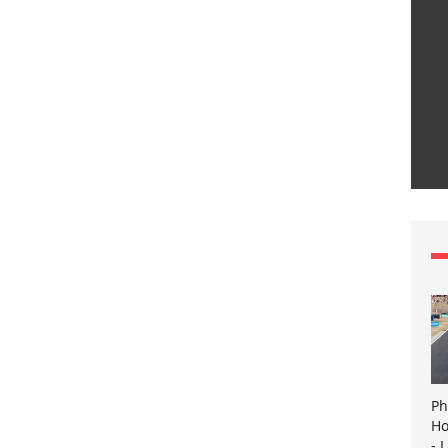
Ph
Ho
- 