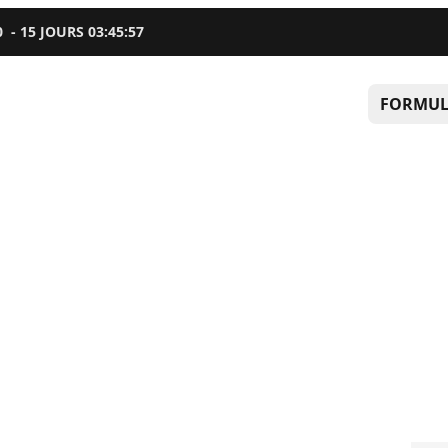
0
-
15
JOURS
03
:
45
:
56
FORMUL