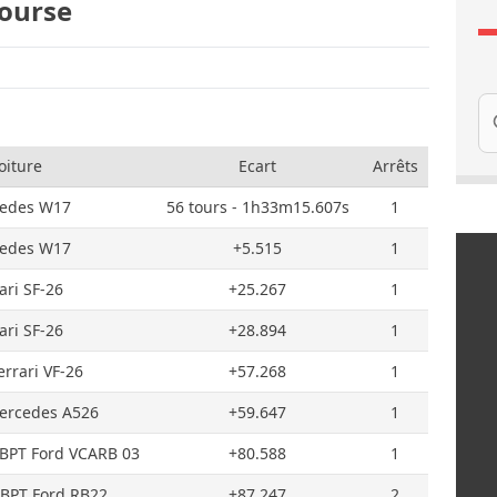
Course
Re
oiture
Ecart
Arrêts
edes W17
56 tours - 1h33m15.607s
1
edes W17
+5.515
1
ari SF-26
+25.267
1
ari SF-26
+28.894
1
errari VF-26
+57.268
1
ercedes A526
+59.647
1
RBPT Ford VCARB 03
+80.588
1
RBPT Ford RB22
+87.247
2