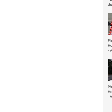
du
Ph
Ho
- 
Ph
Ho
- 