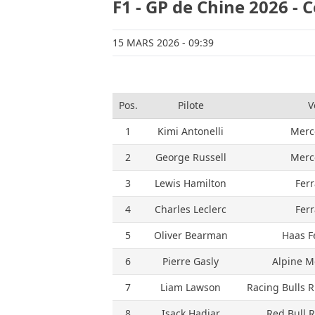
F1 - GP de Chine 2026 - 
15 MARS 2026
- 09:39
Pos.
Pilote
V
1
Kimi Antonelli
Merc
2
George Russell
Merc
3
Lewis Hamilton
Ferr
4
Charles Leclerc
Ferr
5
Oliver Bearman
Haas F
6
Pierre Gasly
Alpine M
7
Liam Lawson
Racing Bulls 
8
Isack Hadjar
Red Bull 