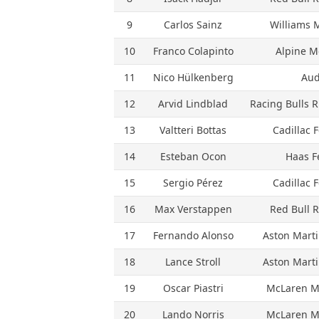
9
Carlos Sainz
Williams 
10
Franco Colapinto
Alpine M
11
Nico Hülkenberg
Aud
12
Arvid Lindblad
Racing Bulls 
13
Valtteri Bottas
Cadillac 
14
Esteban Ocon
Haas F
15
Sergio Pérez
Cadillac 
16
Max Verstappen
Red Bull 
17
Fernando Alonso
Aston Mart
18
Lance Stroll
Aston Mart
19
Oscar Piastri
McLaren M
20
Lando Norris
McLaren M