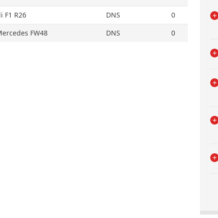
i F1 R26
DNS
0
Mercedes FW48
DNS
0