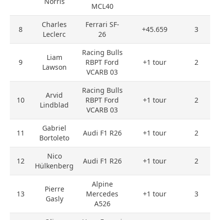
Norris
MCL40
Charles
Ferrari SF-
8
+45.659
3
Leclerc
26
Racing Bulls
Liam
9
RBPT Ford
+1 tour
2
Lawson
VCARB 03
Racing Bulls
Arvid
10
RBPT Ford
+1 tour
2
Lindblad
VCARB 03
Gabriel
11
Audi F1 R26
+1 tour
2
Bortoleto
Nico
12
Audi F1 R26
+1 tour
2
Hülkenberg
Alpine
Pierre
13
Mercedes
+1 tour
3
Gasly
A526