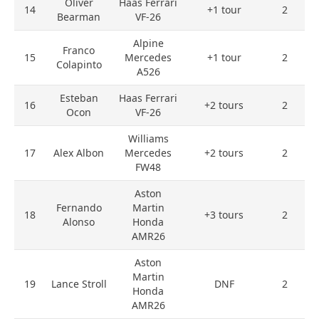
Oliver
Haas Ferrari
14
+1 tour
2
Bearman
VF-26
Alpine
Franco
15
Mercedes
+1 tour
2
Colapinto
A526
Esteban
Haas Ferrari
16
+2 tours
2
Ocon
VF-26
Williams
17
Alex Albon
Mercedes
+2 tours
2
FW48
Aston
Fernando
Martin
18
+3 tours
2
Alonso
Honda
AMR26
Aston
Martin
19
Lance Stroll
DNF
2
Honda
AMR26