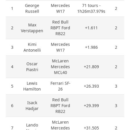
George
Mercedes
71 tours -
1
2
Russell
W17
1h26m37.979s
Red Bull
Max
2
RBPT Ford
+1.611
2
Verstappen
RB22
Kimi
Mercedes
3
+1.986
2
Antonelli
W17
McLaren
Oscar
4
Mercedes
+21.809
2
Piastri
MCL40
Lewis
Ferrari SF-
5
+26.393
3
Hamilton
26
Red Bull
Isack
6
RBPT Ford
+29.399
3
Hadjar
RB22
McLaren
Lando
7
Mercedes
+31.505
2