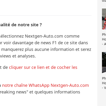
du
lité de notre site ?
Ph
s sélectionnez Nextgen-Auto.com comme
Ho
ur voir davantage de news F1 de ce site dans
- 
ne manquerez plus aucune information et serez
rviews et analyses.
it de
cliquer sur ce lien et de cocher les
Ph
Ho
à
notre chaîne WhatsApp Nextgen-Auto.com
- 
breaking news" et quelques informations