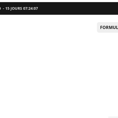
0
-
15
JOURS
07
:
24
:
05
FORMUL